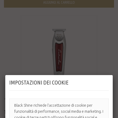
AGGIUNGI AL CARRELLO
IMPOSTAZIONI DEI COOKIE
170,10 €
189,00 €
-10%
Black Shine richiede l'accettazione di cookie per
TRIMMER WAHL CORDLESS DETAILER LI
funzionalità di performance, social media e marketing. I
cookie di terze parti ti offrono funzionalità social e
Trimmer professionale cordless con testina di precisione T-Blade.