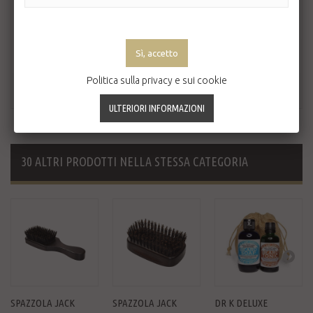
Politica sulla privacy e sui cookie
30 ALTRI PRODOTTI NELLA STESSA CATEGORIA
SPAZZOLA JACK
SPAZZOLA JACK
DR K DELUXE