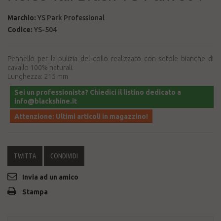
Marchio:
YS Park Professional
Codice:
YS-504
Pennello per la pulizia del collo realizzato con setole bianche di
cavallo 100% naturali.
Lunghezza: 215 mm
Sei un professionista? Chiedici il listino dedicato a
info@blackshine.it
Attenzione: Ultimi articoli in magazzino!
TWITTA
CONDIVIDI
Invia ad un amico
Stampa