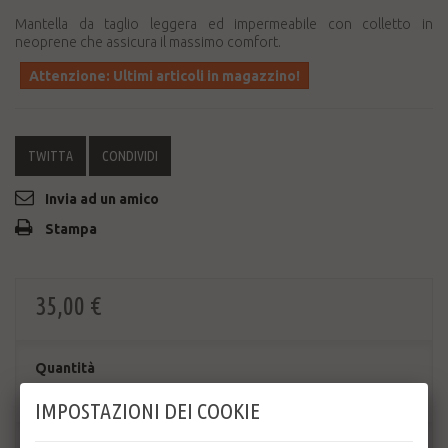
Mantella da taglio leggera ed impermeabile con colletto in
neoprene che assicura il massimo comfort.
Attenzione: Ultimi articoli in magazzino!
TWITTA
CONDIVIDI
Invia ad un amico
Stampa
35,00 €
Quantità
IMPOSTAZIONI DEI COOKIE