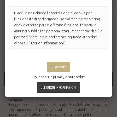
AGGIUNGI AL CARRELLO
Black Shine richiede l'accettazione di cookie per
funzionalità di performance, social media e marketing. I
cookie di terze parti ti offrono funzionalità social e
annunci pubblicitari personalizzati. Per saperne di più o
per modificare le tue preferenze riguardo ai cookie
clicca su "ulteriori informazioni".
Politica sulla privacy e sui cookie
MAGGIORI INFORMAZIONI
Reuzel Salon Cape è la mantella da taglio con logo Reuzel
stampato.
Leggera ed impermeabile è dotata di colletto in neoprene
che impedisce il passaggio ad acqua, capelli ed aria per
mantenere il collo e la schiena perfettamente puliti.