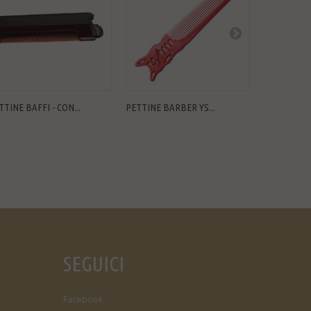
TTINE BAFFI - CON...
PETTINE BARBER YS...
MANTELLA 
SEGUICI
Facebook