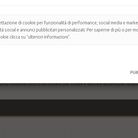
ettazione di cookie per funzionalità di performance, social media e market
ità social e annunci pubblicitari personalizzati. Per saperne di più o per mo
kie clicca su "ulteriori informazioni".
ori saponi naturali e prodotti specifici per la rasatura e per la cura de
norme cosmetici dell'UE e sono privi di SLS, parabeni, derivati del petroli
rodotti naturali fatti a mano di Dr K: il sapone e il lussuoso tonico per la
Poli
barba e baffi: il pettine e la spazzola in setola mista nylon e naturale, ent
rba contiene tutto il necessario per curare e definire la barba per quals