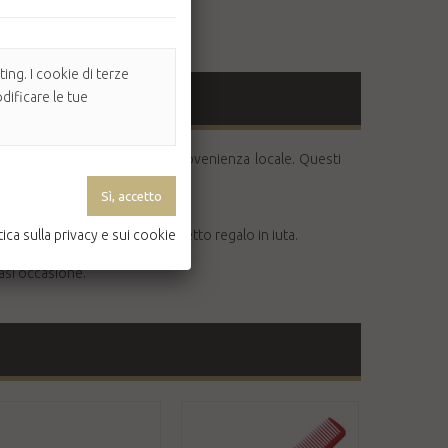
ing. I cookie di terze
dificare le tue
lla pelle con ingredienti di provenienza locale. Questi
o e non sono testati su animali.
 barba confezionati in un sacchetto regalo in iuta.
tica sulla privacy e sui cookie
rambi con finitura in tartaruga.
iasi occasione.