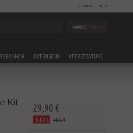
REGISTRATI
ENTRA
CARRELLO
(vuoto)
RBER SHOP
EXTENSION
ATTREZZATURE
e Kit
29,90 €
-5,00 €
34,90 €