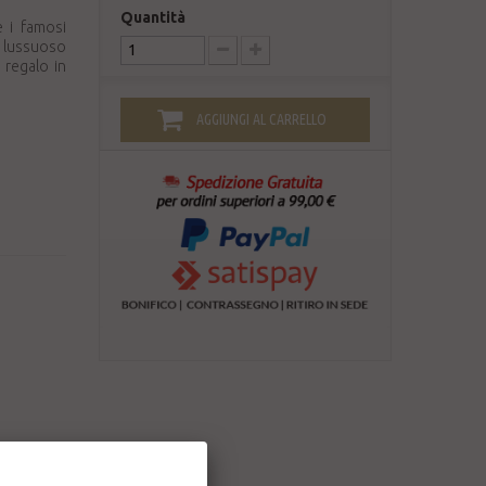
Quantità
e i famosi
il lussuoso
 regalo in
AGGIUNGI AL CARRELLO