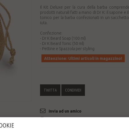
Il Kit Deluxe per la cura della barba comprend
prodotti naturali fatti a mano di Dr K: il sapone e 
tonico per la barba confezionati in un sacchetto
iuta.
Confezione:
- Dr K Beard Soap (100 ml)
- Dr K Beard Tonic (50 ml)
- Pettine e Spazzola per styling
Attenzione: Ultimi articoli in magazzino!
TWITTA
CONDIVIDI
Invia ad un amico
Stampa
COOKIE