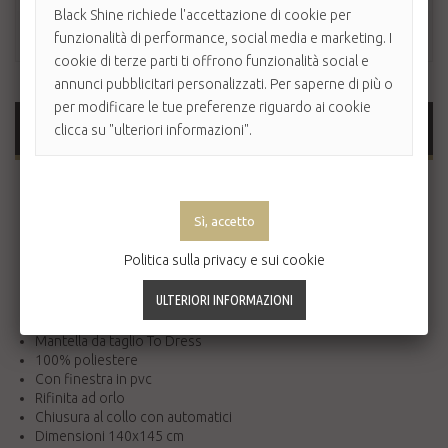
Black Shine richiede l'accettazione di cookie per
funzionalità di performance, social media e marketing. I
cookie di terze parti ti offrono funzionalità social e
annunci pubblicitari personalizzati. Per saperne di più o
per modificare le tue preferenze riguardo ai cookie
MAGGIORI INFORMAZIONI
clicca su "ulteriori informazioni".
To Dress propone mantelle per uso professionale.
Tutta la linea vanta di un design minimal, moderno e attuale
con grafiche mai viste. Ogni mantella To Dress si presenta
con una confezione più curata ed elegante, realizzata in PVC
Politica sulla privacy e sui cookie
trasparente la quale permette inoltre di poter testare il
tessuto delle mantelle attraverso un piccolo foro sul lato
superiore.
Mantella da taglio To Dress
100% poliestere
Con finestra in pvc
Rifinita ad orlo
Chiusura al collo con automatici
Dimensioni 140x145 cm