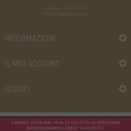
Telefono: 0543 782330
Email: info@blackshine.it
INFORMAZIONI
IL MIO ACCOUNT
SEGUICI
© 2016 BLACK SHINE DIFFUSION S.A.S. / P.IVA 02049450402
SAREMO CHIUSI DAL 10 AL 21 AGOSTO. LE SPEDIZIONI
RIPRENDERANNO LUNEDI' 24 AGOSTO.