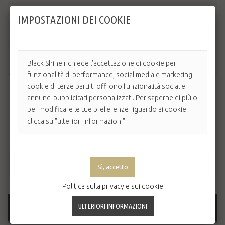
Quantità
IMPOSTAZIONI DEI COOKIE
AGGIUNGI AL CARRELLO
Black Shine richiede l'accettazione di cookie per
funzionalità di performance, social media e marketing. I
cookie di terze parti ti offrono funzionalità social e
annunci pubblicitari personalizzati. Per saperne di più o
per modificare le tue preferenze riguardo ai cookie
clicca su "ulteriori informazioni".
Politica sulla privacy e sui cookie
MAGGIORI INFORMAZIONI