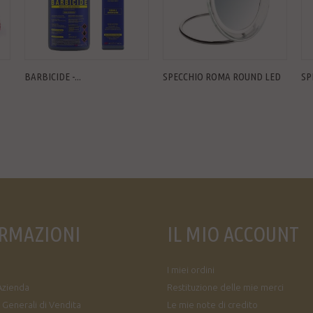
BARBICIDE -...
SPECCHIO ROMA ROUND LED
SP
RMAZIONI
IL MIO ACCOUNT
I miei ordini
Azienda
Restituzione delle mie merci
 Generali di Vendita
Le mie note di credito