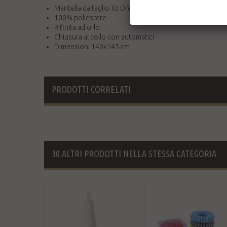
Mantella da taglio To Dress uomo a righe blu
100% poliestere
Rifinita ad orlo
Chiusura al collo con automatici
Dimensioni 140x145 cm
PRODOTTI CORRELATI
30 ALTRI PRODOTTI NELLA STESSA CATEGORIA