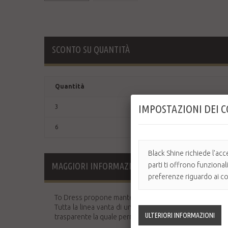
SCONTO SU QUANTITÀ
Quantità
IMPOSTAZIONI DEI 
3
6
Black Shine richiede l'acc
MAGGIORI INFORMAZIONI
parti ti offrono funzional
preferenze riguardo ai coo
To Dress propone mantelle per uso professionale.
Tutta la linea vanta di un design minimal, moderno e a
trasparente la quale permette inoltre di poter testare i