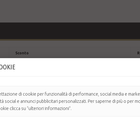
Sconto
R
COOKIE
25%
F
30%
F
ettazione di cookie per funzionalità di performance, social media e market
ità social e annunci pubblicitari personalizzati. Per saperne di più o per mo
kie clicca su "ulteriori informazioni".
ttuale con grafiche mai viste. Ogni mantella To Dress si presenta con u
l tessuto delle mantelle attraverso un piccolo foro sul lato superiore.