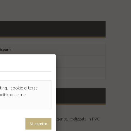
isparmi
ino a
15,00 €
ino a
36,00 €
ing. I cookie di terze
dificare le tue
na confezione più curata ed elegante, realizzata in PVC