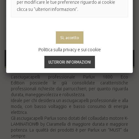
per modificare le tue preferenze riguardo ai cookie
Voltaggio
220/240 V
clicca su "ulteriori informazioni".
Frequenza
50/60 Hz
Cavo
3 m
Politica sulla privacy e sui cookie
MAGGIORI INFORMAZIONI
L'asciugacapelli professionale Parlux 1800 Eco
Edition possiede le già consolidate caratteristiche
professionali richieste dai parrucchieri, per quanto riguarda
durata, maneggevolezza e robustezza.
Ideale per chi desidera un asciugacapelli professionale e alla
moda, con basso voltaggio e basso consumo di energia
elettrica.
Gli asciugacapelli Parlux sono dotati del collaudato motore K-
LAMINATION® by Ciaramella di maggiore durata e maggiore
potenza. La qualità dei prodotti è per Parlux un “MUST” da
sempre.