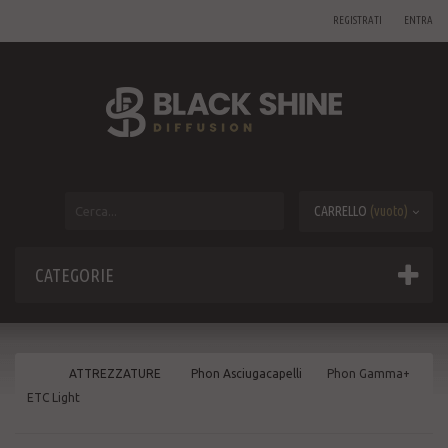
REGISTRATI
ENTRA
CARRELLO
(vuoto)
CATEGORIE
ATTREZZATURE
Phon Asciugacapelli
Phon Gamma+
ETC Light