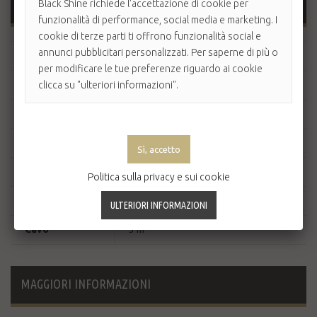
SCHEDA TECNICA
Black Shine richiede l'accettazione di cookie per
funzionalità di performance, social media e marketing. I
cookie di terze parti ti offrono funzionalità social e
annunci pubblicitari personalizzati. Per saperne di più o
Tasti
Frontali
per modificare le tue preferenze riguardo ai cookie
Potenza
1800-2100 W
clicca su "ulteriori informazioni".
Voltaggio
220-240 V
Frequenza
50/60 Hz
Peso
430 g
Politica sulla privacy e sui cookie
Rumorosità
70 dB
Cavo
3 m
MAGGIORI INFORMAZIONI