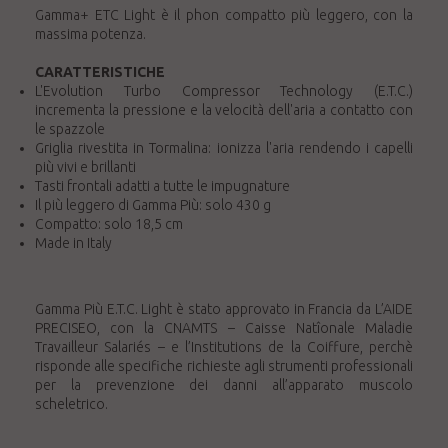
Gamma+ ETC Light è il phon compatto più leggero, con la
massima potenza.
CARATTERISTICHE
L'Evolution Turbo Compressor Technology (E.T.C.)
incrementa la pressione e la velocità dell'aria a contatto con
le spazzole
Griglia rivestita in Tormalina: ionizza l'aria rendendo i capelli
più vivi e brillanti
Tasti frontali adatti a tutte le impugnature
Il più leggero di Gamma Più: solo 430 g
Compatto: solo 18,5 cm
Made in Italy
Gamma Più E.T.C. Light è stato approvato in Francia da L’AIDE
PRECISEO, con la CNAMTS – Caisse Natîonale Maladie
Travailleur Salariés – e l’Institutions de la Coiffure, perchè
risponde alle specifiche richieste agli strumenti professionali
per la prevenzione dei danni all’apparato muscolo
scheletrico.