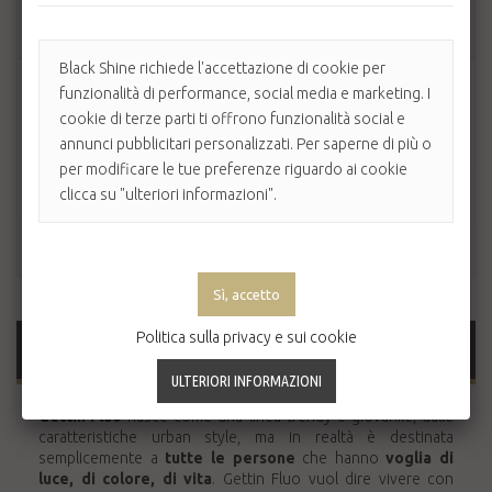
AGGIUNGI AL CARRELLO
Black Shine richiede l'accettazione di cookie per
funzionalità di performance, social media e marketing. I
cookie di terze parti ti offrono funzionalità social e
annunci pubblicitari personalizzati. Per saperne di più o
per modificare le tue preferenze riguardo ai cookie
clicca su "ulteriori informazioni".
Politica sulla privacy e sui cookie
MAGGIORI INFORMAZIONI
Gettin'Fluo
nasce come una linea trendy e giovanile, dalle
caratteristiche urban style, ma in realtà è destinata
semplicemente a
tutte le persone
che hanno
voglia di
luce, di colore, di vita
. Gettin Fluo vuol dire vivere con