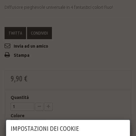
Diffusore pieghevole universale in 4 fantastici colori fluo!
TWITTA
CONDIVIDI
Invia ad un amico
Stampa
9,90 €
Quantità
Colore
IMPOSTAZIONI DEI COOKIE