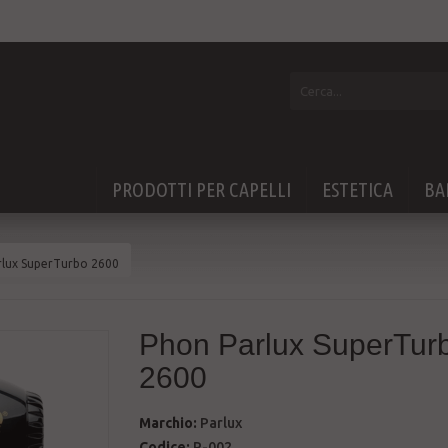
PRODOTTI PER CAPELLI
ESTETICA
BA
rlux SuperTurbo 2600
Phon Parlux SuperTur
2600
Marchio:
Parlux
Codice:
P-002