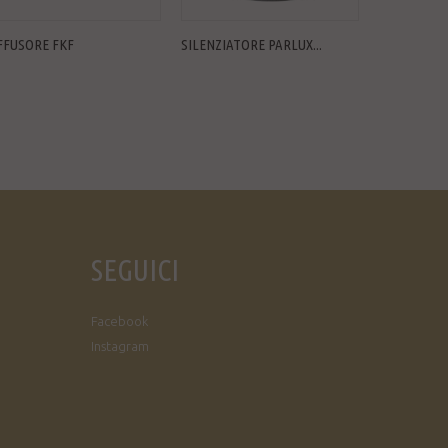
FFUSORE FKF
SILENZIATORE PARLUX...
DIFFUSORE 
SEGUICI
Facebook
Instagram