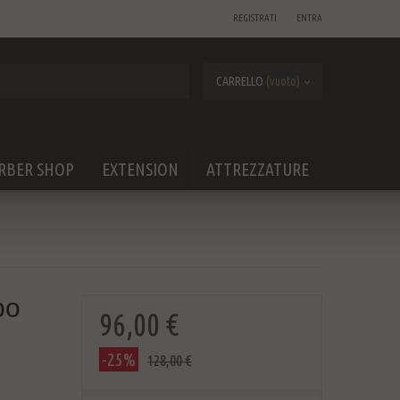
REGISTRATI
ENTRA
CARRELLO
(vuoto)
RBER SHOP
EXTENSION
ATTREZZATURE
bo
96,00 €
-25%
128,00 €