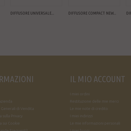
DIFFUSORE UNIVERSALE...
DIFFUSORE COMPACT NEW...
DI
RMAZIONI
IL MIO ACCOUNT
I miei ordini
Azienda
Restituzione delle mie merci
 Generali di Vendita
Le mie note di credito
 sulla Privacy
I miei indirizzi
a sui Cookie
Le mie informazioni personali
ande Frequenti)
I miei buoni