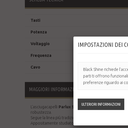
Tasti
Potenza
IMPOSTAZIONI DEI 
Voltaggio
Frequenza
Cavo
Black Shine richiede l'acc
parti ti offrono funzional
preferenze riguardo ai coo
MAGGIORI INFORMAZIONI
L'asciugacapelli
Parlux SuperTurbo 2600
possiede le 
robustezza.
Segue la linea più tradizionale che contraddistingue il
Appositamente studiato con impugnatura ergonomica pe