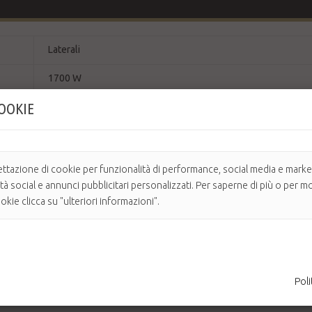
Laterali
1700 W
COOKIE
220/240 V
50/60 Hz
3 m
ettazione di cookie per funzionalità di performance, social media e market
ità social e annunci pubblicitari personalizzati. Per saperne di più o per mo
kie clicca su "ulteriori informazioni".
già consolidate caratteristiche professionali richieste dai parrucchieri
Poli
 marchio Parlux nel mondo.
r un miglior bilanciamento e confort d’uso.