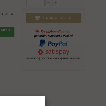
 have tra i
AGGIUNGI AL CARRELLO
icato a