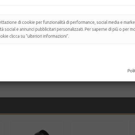
ettazione di cookie per funzionalità di performance, social media e market
ità social e annunci pubblicitari personalizzati. Per saperne di più o per mo
kie clicca su "ulteriori informazioni".
anio, che mantiene l'umidità naturale del capello.
 a qualsiasi tipo di asciugacapelli.
ilmente ed occupa poco spazio.
 in modo delicato ed uniforme, evitando l'effetto crespo. Ideale anche per
si altro diffusore.
Poli