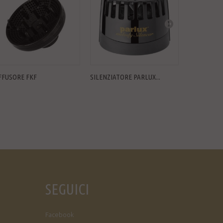
FFUSORE FKF
SILENZIATORE PARLUX...
DIFFUSORE 
SEGUICI
Facebook