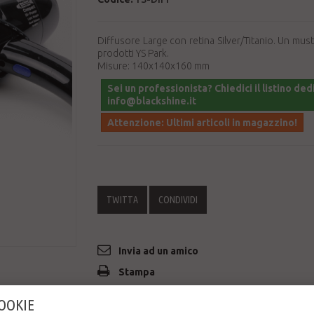
Diffusore Large con retina Silver/Titanio. Un must
prodotti YS Park.
Misure: 140x140x160 mm
Sei un professionista? Chiedici il listino ded
info@blackshine.it
Attenzione: Ultimi articoli in magazzino!
TWITTA
CONDIVIDI
Invia ad un amico
Stampa
COOKIE