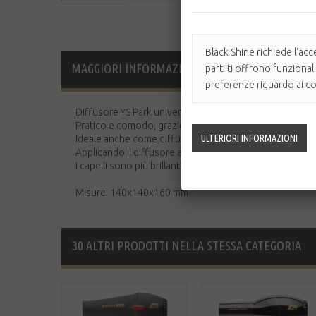
Black Shine richiede l'acc
MAGGIORI INFORMAZIONI
parti ti offrono funzional
preferenze riguardo ai coo
Diffusore YS Park universale con retina in Argento e Tit
Pratico e comodo, grazie all'elastico di chiusura si adatta
Ideale anche come diffusore da viaggio, si ripiega fac
Applicando il diffusore al phon, si asciugano i capelli
I capelli sono più brillanti e setosi rispetto ad un qualsia
Misure: 140x140x160 mm
30 ALTRI PRODOTTI NELLA STESSA CATEGORIA