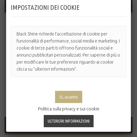
SCHEDA TECNICA
IMPOSTAZIONI DEI COOKIE
Tasti
Laterali
Black Shine richiede l'accettazione di cookie per
Potenza
1400-1600 W
funzionalità di performance, social media e marketing. I
cookie di terze parti ti offrono funzionalità social e
Voltaggio
220-240 V
annunci pubblicitari personalizzati. Per saperne di più o
per modificare le tue preferenze riguardo ai cookie
Frequenza
50/60 Hz
clicca su "ulteriori informazioni".
Peso
290 g
Rumorosità
63,8 dB
Cavo
3 m
Politica sulla privacy e sui cookie
MAGGIORI INFORMAZIONI