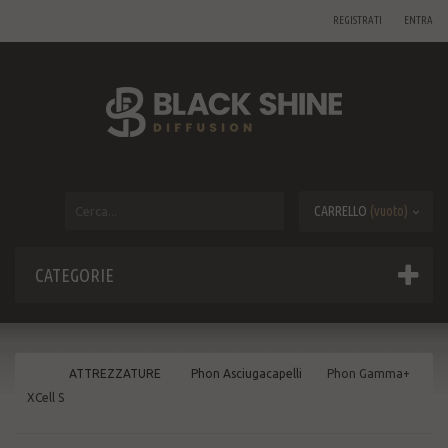
REGISTRATI
ENTRA
CARRELLO
(vuoto)
CATEGORIE
ATTREZZATURE
Phon Asciugacapelli
Phon Gamma+
XCell S