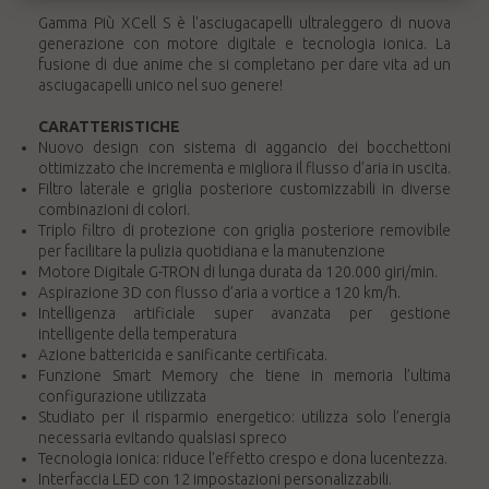
Gamma Più XCell S è l'asciugacapelli ultraleggero di nuova
generazione con motore digitale e tecnologia ionica. La
fusione di due anime che si completano per dare vita ad un
asciugacapelli unico nel suo genere!
CARATTERISTICHE
Nuovo design con sistema di aggancio dei bocchettoni
ottimizzato che incrementa e migliora il flusso d’aria in uscita.
Filtro laterale e griglia posteriore customizzabili in diverse
combinazioni di colori.
Triplo filtro di protezione con griglia posteriore removibile
per facilitare la pulizia quotidiana e la manutenzione
Motore Digitale G-TRON di lunga durata da 120.000 giri/min.
Aspirazione 3D con flusso d’aria a vortice a 120 km/h.
Intelligenza artificiale super avanzata per gestione
intelligente della temperatura
Azione battericida e sanificante certificata.
Funzione Smart Memory che tiene in memoria l’ultima
configurazione utilizzata
Studiato per il risparmio energetico: utilizza solo l’energia
necessaria evitando qualsiasi spreco
Tecnologia ionica: riduce l’effetto crespo e dona lucentezza.
Interfaccia LED con 12 impostazioni personalizzabili.