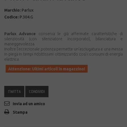
Marchio:
Parlux
Codice:
P.304.G
Parlux Advance
conserva le già affermate caratteristiche di
silenziosità (con silenziatore incorporato), bilanciatura e
maneggevolezza.
Inoltre l’eccezionale potenza permette un’asciugatura e una messa
in piega in tempi ridottissimi ottimizzando così i consumi di energia
elettrica.
Attenzione: Ultimi articoli in magazzino!
TWITTA
CONDIVIDI
Invia ad un amico
Stampa