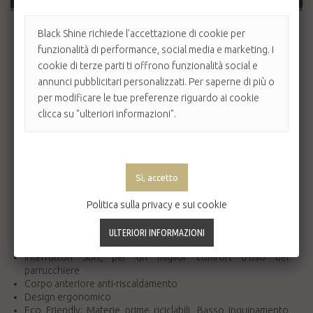
L'asciugacapelli
Parlux Advance
è innovativo,
Black Shine richiede l'accettazione di cookie per
tecnologicamente avanzato e “futuristico”.
funzionalità di performance, social media e marketing. I
Grazie al nuovo motore
K-Advance
garantisce prestazioni
cookie di terze parti ti offrono funzionalità social e
superiori come maggiore potenza e maggiore durata. Nel
annunci pubblicitari personalizzati. Per saperne di più o
nuovo Parlux Advance ritroviamo un concentrato di ricerche
tecnologiche che soddisfano sempre più le richieste dei
per modificare le tue preferenze riguardo ai cookie
parrucchieri, salvaguardano il consumo energetico e
clicca su "ulteriori informazioni".
l’ambiente.
Tecnologia Ionic & Ceramic, indispensabile per l’eliminazione
dell’elettricità statica del capello.
Potenza: 2.200 Watt, riducono i tempi di asciugatura e
preservano la naturale bellezza del capello.
Maggiore portata d'aria: 83 metri cubi/ora, per un'asciugatura
Politica sulla privacy e sui cookie
rapidissima
Nuovo Motore K-Advance: garantisce 2.500 ore di durata
Colpo d'aria fredda instantanea per fissare la messa in piega
Interruttori Soft, per un miglior comfort d'uso del
parrucchiere
Corpo anteriore anti-riscaldamento
Design ergonomico
Eco Friendly: Materie prime riciclabili, Basso inquinamento