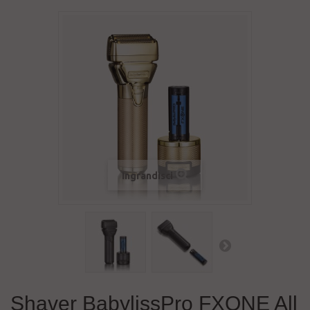
Ingrandisci
Shaver BabylissPro FXONE All