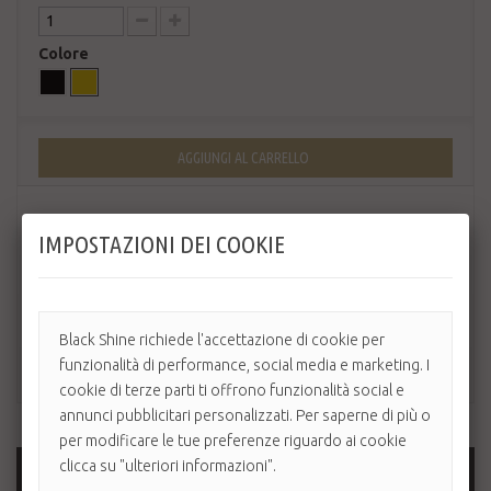
Colore
AGGIUNGI AL CARRELLO
IMPOSTAZIONI DEI COOKIE
Black Shine richiede l'accettazione di cookie per
funzionalità di performance, social media e marketing. I
cookie di terze parti ti offrono funzionalità social e
annunci pubblicitari personalizzati. Per saperne di più o
per modificare le tue preferenze riguardo ai cookie
clicca su "ulteriori informazioni".
MAGGIORI INFORMAZIONI