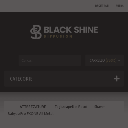
REGISTRATI
ENTRA
CARRELLO
(vuoto)
CATEGORIE
ATTREZZATURE
Tagliacapelli e Rasoi
Shaver
BabylissPro FXONE All Metal