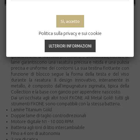
La shaver FXONE All Metal è dotata della nuova batteria
intercambiabile agli ioni di litio FXONE con tasto di rilascio
rapido.
ll motore N1 brushless a lunga durata con doppi cuscinetti a
Politica sulla privacy e sui cookie
sfera offre prestazioni a lunga durata, 4 ore di autonomia
con una ricarica rapida di 2 ore.
Le lamine in titanio dorato progettate con precisione
garantiscono la massima precisione e delicatezza, mentre le
lame garantiscono una rasatura precisa e nitida e una pulizia
precisa e uniforme dei contorni. La sua testina flottante con
funzione di blocco segue la forma della testa e del viso
durante la rasatura. Il design innovativo, interamente in
metallo, è composto dall'impugnatura zigrinata, tipica della
Collection e la base con gancio per appendere nascosto.
Dai un'occhiata agli altri tool FXONE All Metal Gold: tutti gli
strumenti FXONE sono compatibili con la stessa batteria.
Lamine Titanium Gold
Doppie lame di taglio controdirezionali
Motore digitale N1 - 10 000 RPM
Batteria agli ioni di litio intercambiabile
Fino a 4 ore di autonomia
2 ore di carica